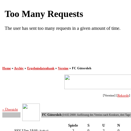
Home
»
Archiv
»
Ergebnisdatenbank
»
Vereine
»
FC Gütersloh
[Vereine] [
Rekorde
] 
« Übersicht
FC Gütersloh
(14.02.2000: Auflösung des Vereins nach Konkurs, drei Tag
Spiele
S
U
N
SSV Ulm 1846
2
0
2
0