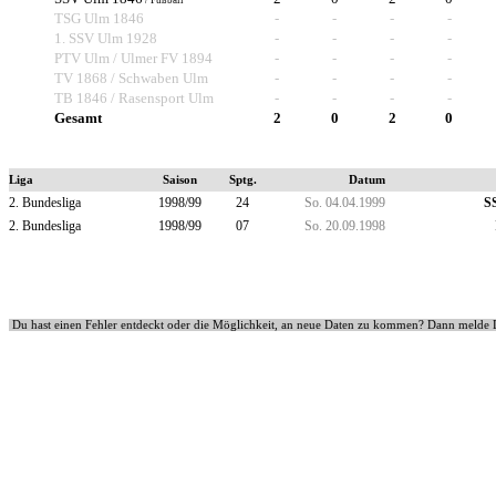
/ Fußball
TSG Ulm 1846
-
-
-
-
1. SSV Ulm 1928
-
-
-
-
PTV Ulm / Ulmer FV 1894
-
-
-
-
TV 1868 / Schwaben Ulm
-
-
-
-
TB 1846 / Rasensport Ulm
-
-
-
-
Gesamt
2
0
2
0
Liga
Saison
Sptg.
Datum
2. Bundesliga
1998/99
24
So. 04.04.1999
S
2. Bundesliga
1998/99
07
So. 20.09.1998
Du hast einen Fehler entdeckt oder die Möglichkeit, an neue Daten zu kommen? Dann melde 