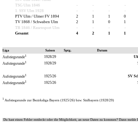
/ Fußball
TSG Ulm 1846
-
-
-
-
1. SSV Ulm 1928
-
-
-
-
PTV Ulm / Ulmer FV 1894
2
1
1
0
TV 1868 / Schwaben Ulm
2
1
0
1
TB 1846 / Rasensport Ulm
-
-
-
-
Gesamt
4
2
1
1
Liga
Saison
Sptg.
Datum
1
1928/29
Ul
Aufstiegsrunde
1
1928/29
Aufstiegsrunde
1
1925/26
SV Sc
Aufstiegsrunde
1
1925/26
Aufstiegsrunde
1
Aufstiegsrunde zur Bezirksliga Bayern (1925/26) bzw. Südbayern (1928/29)
Du hast einen Fehler entdeckt oder die Möglichkeit, an neue Daten zu kommen? Dann melde 