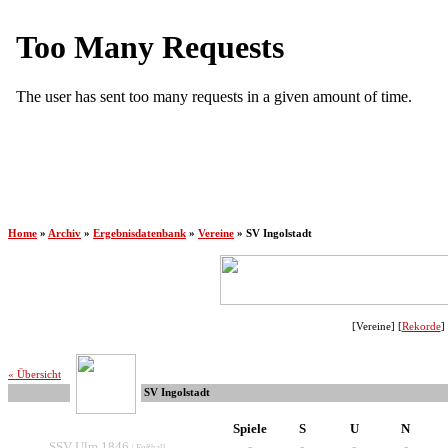
Home
»
Archiv
»
Ergebnisdatenbank
»
Vereine
»
SV Ingolstadt
[Vereine] [
Rekorde
] 
« Übersicht
SV Ingolstadt
Spiele
S
U
N
SSV Ulm 1846
-
-
-
-