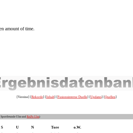
[Vereine] [
Rekorde
] [
Inhalt
] [
Fusionsinterne Duelle
] [
Updates
] [
Quellen
]
V Sportfreunde Ulm und
ReiPo Ulm
)
S
U
N
Tore
o.W.
-
-
-
-
:
-
-