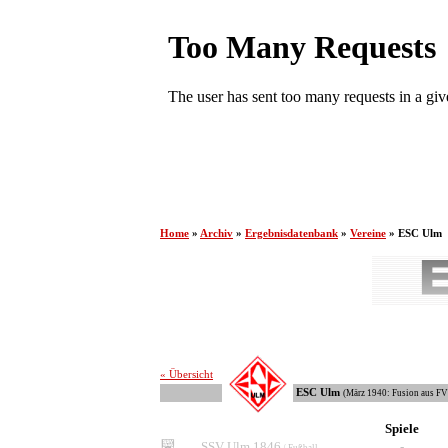
Home
»
Archiv
»
Ergebnisdatenbank
»
Vereine
» ESC Ulm
« Übersicht
ESC Ulm
(
März 1940: Fusion aus F
Spiele
SSV Ulm 1846
-