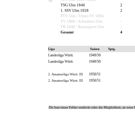
/ Fußball
TSG Ulm 1846
2
1. SSV Ulm 1928
2
PTV Ulm / Ulmer FV 1894
-
TV 1868 / Schwaben Ulm
-
TB 1846 / Rasensport Ulm
-
Gesamt
4
Liga
Saison
Sptg.
Landesliga Württ.
1949/50
Landesliga Württ.
1949/50
1950/51
2. Amateurliga Württ. III
1950/51
2. Amateurliga Württ. III
Du hast einen Fehler entdeckt oder die Möglichkeit, an neu