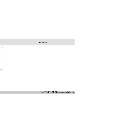
Zusch.
:-)
:-)
:-)
:-)
© 2005-
2026
ssv-archiv.de