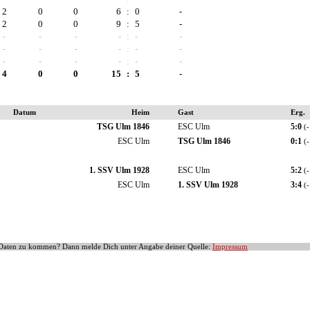
2
0
0
6
:
0
-
2
0
0
9
:
5
-
-
-
-
-
:
-
-
-
-
-
-
:
-
-
-
-
-
-
:
-
-
4
0
0
15
:
5
-
Datum
Heim
Gast
Erg.
TSG Ulm 1846
ESC Ulm
5:0
(-
ESC Ulm
TSG Ulm 1846
0:1
(-
1. SSV Ulm 1928
ESC Ulm
5:2
(-
ESC Ulm
1. SSV Ulm 1928
3:4
(-
e Daten zu kommen? Dann melde Dich unter Angabe deiner Quelle:
Impressum