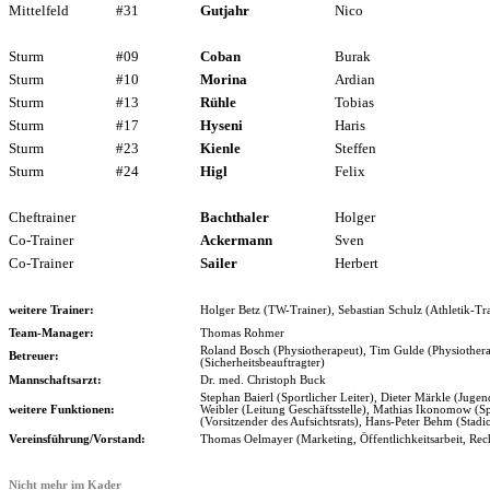
Mittelfeld
#31
Gutjahr
Nico
Sturm
#09
Coban
Burak
Sturm
#10
Morina
Ardian
Sturm
#13
Rühle
Tobias
Sturm
#17
Hyseni
Haris
Sturm
#23
Kienle
Steffen
Sturm
#24
Higl
Felix
Cheftrainer
Bachthaler
Holger
Co-Trainer
Ackermann
Sven
Co-Trainer
Sailer
Herbert
weitere Trainer:
Holger Betz (TW-Trainer), Sebastian Schulz (Athletik-Tra
Team-Manager:
Thomas Rohmer
Roland Bosch (Physiotherapeut), Tim Gulde (Physiothera
Betreuer:
(Sicherheitsbeauftragter)
Mannschaftsarzt:
Dr. med. Christoph Buck
Stephan Baierl (Sportlicher Leiter), Dieter Märkle (Jug
weitere Funktionen:
Weibler (Leitung Geschäftsstelle), Mathias Ikonomow (S
(Vorsitzender des Aufsichtsrats), Hans-Peter Behm (Stadi
Vereinsführung/Vorstand:
Thomas Oelmayer (Marketing, Öffentlichkeitsarbeit, Rec
Nicht mehr im Kader