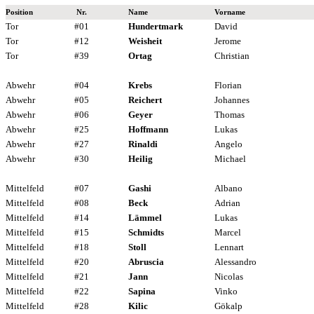
Position
Nr.
Name
Vorname
Tor
#01
Hundertmark
David
Tor
#12
Weisheit
Jerome
Tor
#39
Ortag
Christian
Abwehr
#04
Krebs
Florian
Abwehr
#05
Reichert
Johannes
Abwehr
#06
Geyer
Thomas
Abwehr
#25
Hoffmann
Lukas
Abwehr
#27
Rinaldi
Angelo
Abwehr
#30
Heilig
Michael
Mittelfeld
#07
Gashi
Albano
Mittelfeld
#08
Beck
Adrian
Mittelfeld
#14
Lämmel
Lukas
Mittelfeld
#15
Schmidts
Marcel
Mittelfeld
#18
Stoll
Lennart
Mittelfeld
#20
Abruscia
Alessandro
Mittelfeld
#21
Jann
Nicolas
Mittelfeld
#22
Sapina
Vinko
Mittelfeld
#28
Kilic
Gökalp