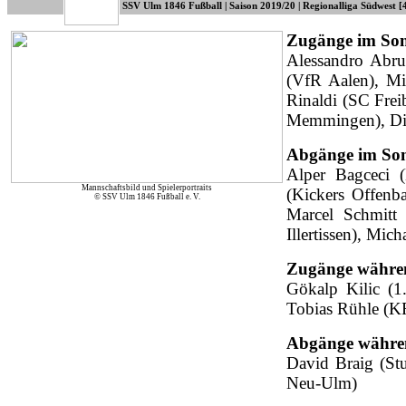
SSV Ulm 1846 Fußball | Saison 2019/20 | Regionalliga Südwest [4.
Zugänge im So
Alessandro Abru
(VfR Aalen), Mi
Rinaldi (SC Frei
Memmingen), Die
Abgänge im So
Alper Bagceci 
Mannschaftsbild und Spielerportraits
(Kickers Offenb
© SSV Ulm 1846 Fußball e. V.
Marcel Schmitt
Illertissen), Mi
Zugänge währen
Gökalp Kilic (1
Tobias Rühle (K
Abgänge währen
David Braig (Stu
Neu-Ulm)